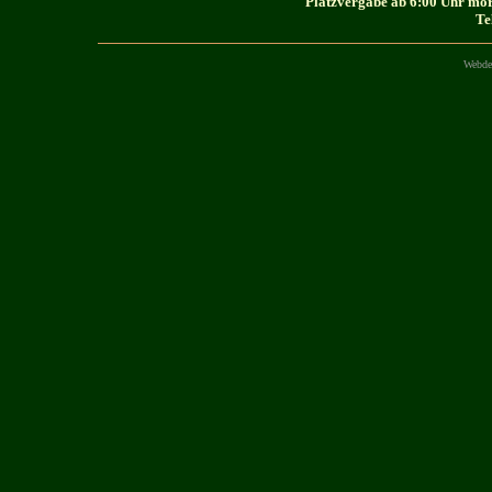
Platzvergabe ab 6:00 Uhr mor
Te
Webde